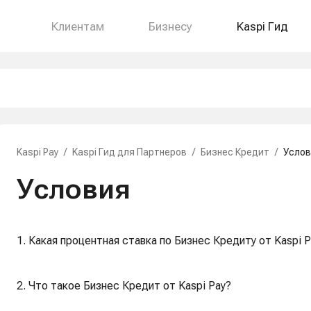
Клиентам
Бизнесу
Kaspi Гид
Kaspi Pay
/
Kaspi Гид для Партнеров
/
Бизнес Кредит
/
Услов
Условия
1. Какая процентная ставка по Бизнес Кредиту от Kaspi P
2. Что такое Бизнес Кредит от Kaspi Pay?