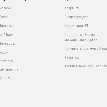
Магазин
Kaspi Pay
Travel
Бизнес Кредит
Платежи
Кредит для ИП
Мой Банк
Продавать в Интернет-
магазине на Kaspi.kz
Переводы
Принимать платежи с Kaspi
Акции
Kaspi Гид
Госуслуги
Кабинет партнера Kaspi Pa
Объявления
Kaspi Гид