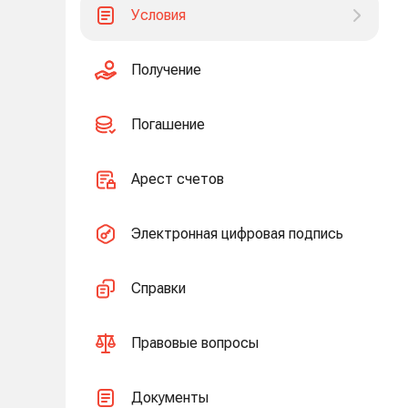
Условия
Получение
Погашение
Арест счетов
Электронная цифровая подпись
Справки
Правовые вопросы
Документы