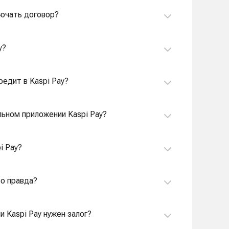
лючать договор?
y?
редит в Kaspi Pay?
льном приложении Kaspi Pay?
i Pay?
то правда?
 Kaspi Pay нужен залог?