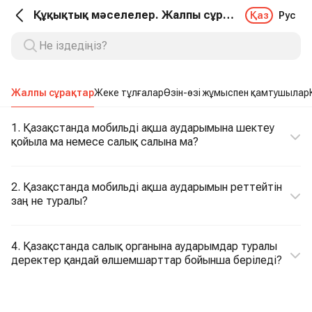
Құқықтық мәселелер. Жалпы сұрақтар
Қаз
Рус
Жалпы сұрақтар
Жеке тұлғалар
Өзін-өзі жұмыспен қамтушылар
1. Қазақстанда мобильді ақша аударымына шектеу
қойыла ма немесе салық салына ма?
2. Қазақстанда мобильді ақша аударымын реттейтін
заң не туралы?
4. Қазақстанда салық органына аударымдар туралы
деректер қандай өлшемшарттар бойынша беріледі?