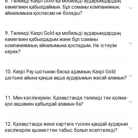
8. Төлемді Kaspi Gold-қа мобильді аударымдардың
көмегімен қабылдаймын. Бұл соманы компанияның
айналымына қоспасам не болады?
9. Төлемді Kaspi Gold-қа мобильді аударымдардың
көмегімен қабылдадым және бұл соманы
компаниямның айналымына қоспадым. Не істеуім
керек?
10. Kaspi Pay шотынан басқа адамның Kaspi Gold
шотына айына қанша ақша аударымын жасай аламын?
11. Мен кәсіпкермін. Қазақстанда төлемді тек қолма-
қол ақшамен қабылдай аламын ба?
12. Қазақстанда жеке картаға түскен қандай аударым
кәсіпкерлік қызметтен табыс болып есептеледі?