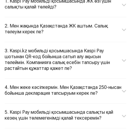
1. Kaspi Pay мобильді қосымшасында ЖК өзі үшін
салықты қалай төлейді?
2. Мен жақында Қазақстанда ЖК аштым. Салық
төлеуім керек пе?
3. Kaspi.kz мобильді қосымшасында Kaspi Pay
шотынан QR-код бойынша сатып алу ақысын
төлеймін. Компанияға салық есебін тапсыру үшін
растайтын құжаттар қажет пе?
4. Мен жеке кәсіпкермін. Мен Қазақстанда 250-нысан
бойынша декларация тапсыруым керек пе?
5. Kaspi Pay мобильді қосымшасында салықты қай
кезең үшін төлемегенімді қалай тексеремін?