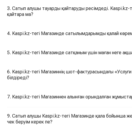
3. Сатып алушы тауарды қайтаруды ресімдеді. Kaspi.kz-
қайтара ма?
4. Kaspi.kz-тегі Магазинде сатылымдарымды қалай көре
5. Kaspi.kz-тегі Магазинде сатқаным үшін маған неге ақш
6. Kaspi.kz-тегі Магазиннің шот-фактурасындағы «Услуги
білдіреді?
7. Kaspi.kz-тегі Магазиннен алынған орындалған жұмыстар
9. Сатып алушы Kaspi.kz-тегі Магазинде қала бойынша же
чек беруім керек пе?