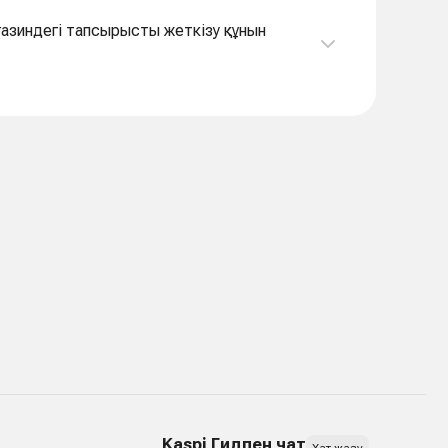
газиндегі тапсырысты жеткізу құнын
Kaspi Гидпен чат