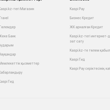
Kaspi.kz-тегі Магазин
Kaspi Pay
Travel
Бизнес Кредит
Төлемдер
ЖК арналған Кредит
Жеке Банк
Kaspi.kz-тегі интернет-
зат сату
Аударым
Kaspi.kz-те төлем қабы
Науқандар
Kaspi Гид
Мемлекеттік қызметтер
Kaspi Pay серіктесінің ка
Хабарландыру
Kaspi Гид