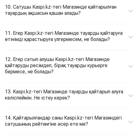
10. Сатушы Kaspi.kz-тегі Магазинде қайтарылған
тауардың ақшасын қашан алады?
11. Егер Kaspi.kz-тегі Магазинде тауарды қайтаруға
өтінімді қарастыруға үлгермесем, не болады?
12. Егер сатып алушы Kaspi.kz-тегі Магазинде
қайтаруды ресімдеп, бірақ тауарды курьерге
бермесе, не болады?
13. Kaspi.kz-тегі Магазинде тауарды қайтарып алуға
келіспеймін. Не істеу керек?
14. Қайтарылғандар саны Kaspi.kz-тегі Магазиндегі
сатушының рейтингіне әсер ете ме?