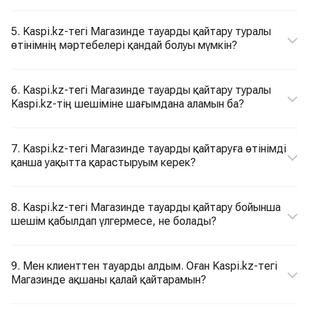
5. Kaspi.kz-тегі Магазинде тауарды қайтару туралы
өтінімнің мәртебелері қандай болуы мүмкін?
6. Kaspi.kz-тегі Магазинде тауарды қайтару туралы
Kaspi.kz-тің шешіміне шағымдана аламын ба?
7. Kaspi.kz-тегі Магазинде тауарды қайтаруға өтінімді
қанша уақытта қарастыруым керек?
8. Kaspi.kz-тегі Магазинде тауарды қайтару бойынша
шешім қабылдап үлгермесе, не болады?
9. Мен клиенттен тауарды алдым. Оған Kaspi.kz-тегі
Магазинде ақшаны қалай қайтарамын?