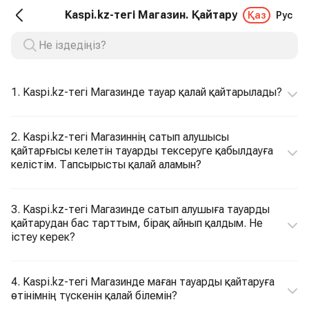
Kaspi.kz-тегі Магазин. Қайтару
Қаз
Рус
1. Kaspi.kz-тегі Магазинде тауар қалай қайтарылады?
2. Kaspi.kz-тегі Магазиннің сатып алушысы
қайтарғысы келетін тауарды тексеруге қабылдауға
келістім. Тапсырысты қалай аламын?
3. Kaspi.kz-тегі Магазинде сатып алушыға тауарды
қайтарудан бас тарттым, бірақ айнып қалдым. Не
істеу керек?
4. Kaspi.kz-тегі Магазинде маған тауарды қайтаруға
өтінімнің түскенін қалай білемін?