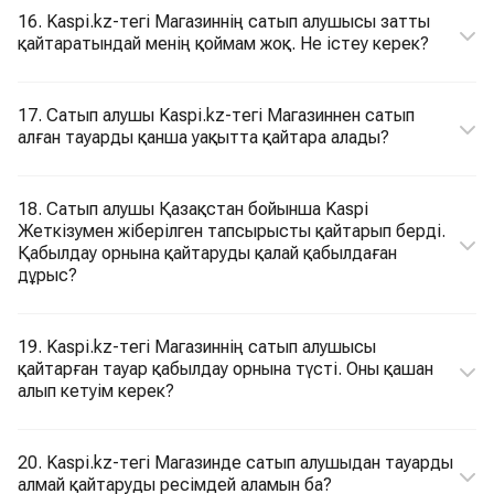
16. Kaspi.kz-тегі Магазиннің сатып алушысы затты
қайтаратындай менің қоймам жоқ. Не істеу керек?
17. Сатып алушы Kaspi.kz-тегі Магазиннен сатып
алған тауарды қанша уақытта қайтара алады?
18. Cатып алушы Қазақстан бойынша Kaspi
Жеткізумен жіберілген тапсырысты қайтарып берді.
Қабылдау орнына қайтаруды қалай қабылдаған
дұрыс?
19. Kaspi.kz-тегі Магазиннің сатып алушысы
қайтарған тауар қабылдау орнына түсті. Оны қашан
алып кетуім керек?
20. Kaspi.kz-тегі Магазинде сатып алушыдан тауарды
алмай қайтаруды ресімдей аламын ба?