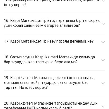
істеу керек?
16. Kaspi Магазиндегі іріктеу парағында бір тапсырыс
үшін қорап санын өзім өзгерте аламын ба?
17. Kaspi Магазиндегі іріктеу парағы дегеніміз не?
18. Сатып алушы Kaspi.kz-тегі Магазинде қолымда
бар тауардан көп тапсырыс бере ала ма?
19. Kaspi.kz-тегі Магазиннің клиенті оған тапсырыс
жеткізілгеннен кейін тауарды сатып алудан бас
тартты. Не істеу керек?
20. Kaspi.kz-тегі Магазинде тапсырысты өңдеу үшін
телефонның IMEI-кодын қалай біледі?