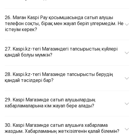
26. Маған Kaspi Pay қосымшасында сатып алушы
телефон соқты, бірақ мен жауап беріп үлгермедім. Не
істеуім керек?
27. Kaspi.kz-тегі Магазиндегі тапсырыстың күйлері
қандай болуы мүмкін?
28. Kaspi.kz-тегі Магазинде тапсырысты берудің
қандай тәсілдері бар?
29. Kaspi Магазинде сатып алушылардың
хабарламаларына кім жауап бере алады?
30. Kaspi Магазинде сатып алушыға хабарлама
жаздым. Хабарламаның жеткізілгенін қалай білемін?