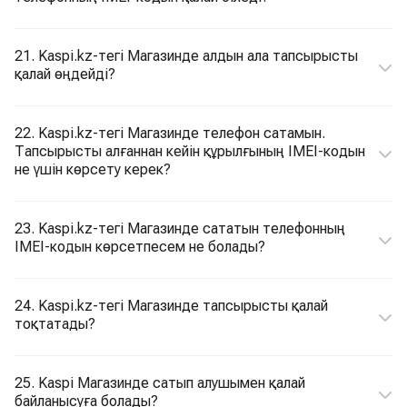
21. Kaspi.kz-тегі Магазинде алдын ала тапсырысты
қалай өңдейді?
22. Kaspi.kz-тегі Магазинде телефон сатамын.
Тапсырысты алғаннан кейін құрылғының IMEI-кодын
не үшін көрсету керек?
23. Kaspi.kz-тегі Магазинде сататын телефонның
IMEI-кодын көрсетпесем не болады?
24. Kaspi.kz-тегі Магазинде тапсырысты қалай
тоқтатады?
25. Kaspi Магазинде сатып алушымен қалай
байланысуға болады?