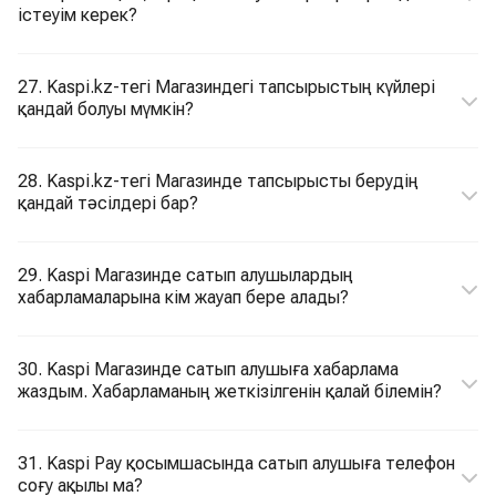
істеуім керек?
27. Kaspi.kz-тегі Магазиндегі тапсырыстың күйлері
қандай болуы мүмкін?
28. Kaspi.kz-тегі Магазинде тапсырысты берудің
қандай тәсілдері бар?
29. Kaspi Магазинде сатып алушылардың
хабарламаларына кім жауап бере алады?
30. Kaspi Магазинде сатып алушыға хабарлама
жаздым. Хабарламаның жеткізілгенін қалай білемін?
31. Kaspi Pay қосымшасында сатып алушыға телефон
соғу ақылы ма?