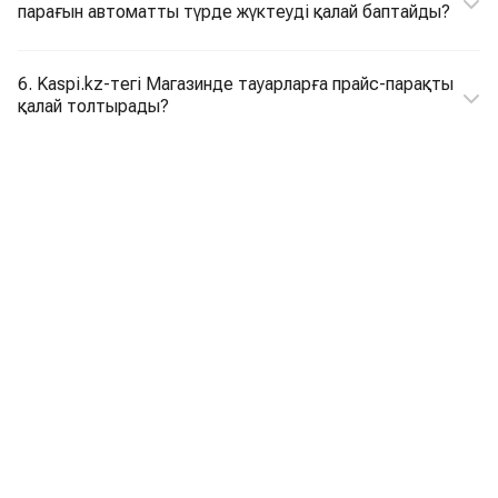
парағын автоматты түрде жүктеуді қалай баптайды?
6. Kaspi.kz-тегі Магазинде тауарларға прайс-парақты
қалай толтырады?