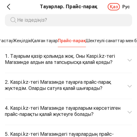
Тауарлар. Прайс-парақ
Қаз
Рус
тастау
Жеңілдік
Қалған тауар
Прайс-парақ
Шектеулі санаттар мен 
1. Тауарым қазір қолымда жоқ. Оны Kaspi.kz-тегі
Магазинде алдын ала тапсырысқа қалай қояды?
2. Kaspi.kz-тегі Магазинде тауарға прайс-парақ
жүктедім. Оларды сатуға қалай шығарады?
4. Kaspi.kz-тегі Магазинде тауарларым көрсетілген
прайс-парақты қалай жүктеуге болады?
5. Kaspi.kz-тегі Магазиндегі тауарлардың прайс-