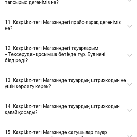
тапсырыс дегеніміз не?
11. Kaspi.kz-тегі Магазиндегі прайс-парақ дегеніміз
не?
12. Kaspi.kz-тегі Магазиндегі тауарларым
«Тексеруде» қосымша бетінде тұр. Бұл нені
білдіреді?
13. Kaspi.kz-тегі Магазинде тауардың штрихкодын не
үшін көрсету керек?
14. Kaspi.kz-тегі Магазинде тауардың штрихкодын
қалай қосады?
15. Kaspi.kz-тегі Магазинде сатушылар тауар