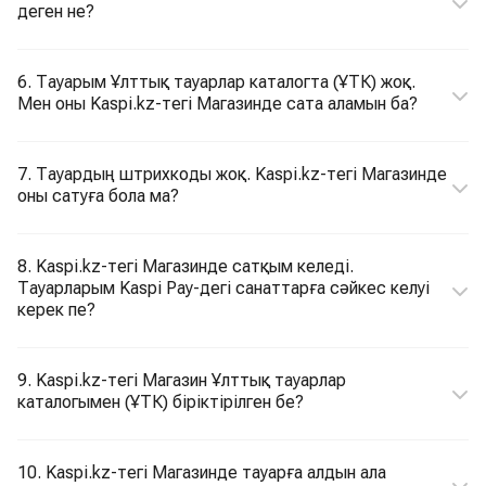
деген не?
6. Тауарым Ұлттық тауарлар каталогта (ҰТК) жоқ.
Мен оны Kaspi.kz-тегі Магазинде сата аламын ба?
7. Тауардың штрихкоды жоқ. Kaspi.kz-тегі Магазинде
оны сатуға бола ма?
8. Kaspi.kz-тегі Магазинде сатқым келеді.
Тауарларым Kaspi Pay-дегі санаттарға сәйкес келуі
керек пе?
9. Kaspi.kz-тегі Магазин Ұлттық тауарлар
каталогымен (ҰТК) біріктірілген бе?
10. Kaspi.kz-тегі Магазинде тауарға алдын ала