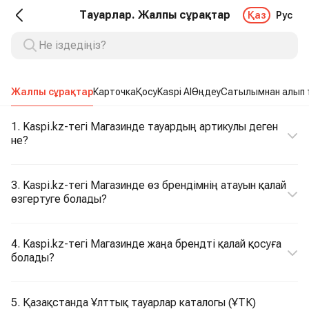
Тауарлар. Жалпы сұрақтар
Қаз
Рус
Жалпы сұрақтар
Карточка
Қосу
Kaspi AI
Өңдеу
Сатылымнан алып 
1. Kaspi.kz-тегі Магазинде тауардың артикулы деген
не?
3. Kaspi.kz-тегі Магазинде өз брендімнің атауын қалай
өзгертуге болады?
4. Kaspi.kz-тегі Магазинде жаңа брендті қалай қосуға
болады?
5. Қазақстанда Ұлттық тауарлар каталогы (ҰТК)