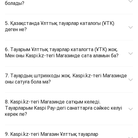
болады?
5. Қазақстанда Ұлттық тауарлар каталогы (ҰТК)
деген не?
6. Тауарым Ұлттық тауарлар каталогта (ҰТК) жоқ.
Мен оны Kaspi.kz-тегі Магазинде сата аламын ба?
7. Тауардың штрихкоды жоқ. Kaspi.kz-тегі Магазинде
оны сатуға бола ма?
8. Kaspi.kz-тегі Магазинде сатқым келеді.
Тауарларым Kaspi Pay-дегі санаттарға сәйкес келуі
керек пе?
9. Kaspi.kz-тегі Магазин Ұлттық тауарлар