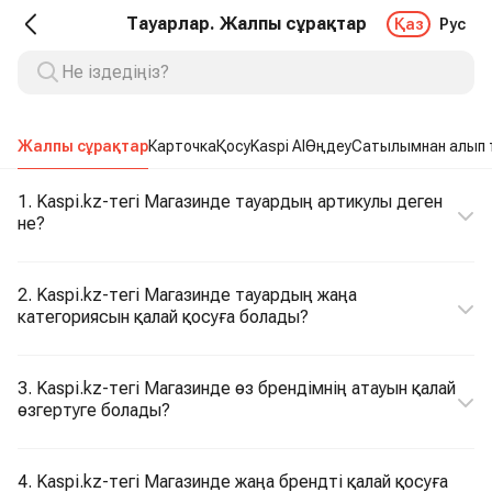
Тауарлар. Жалпы сұрақтар
Қаз
Рус
Жалпы сұрақтар
Карточка
Қосу
Kaspi AI
Өңдеу
Сатылымнан алып 
1. Kaspi.kz-тегі Магазинде тауардың артикулы деген
не?
2. Kaspi.kz-тегі Магазинде тауардың жаңа
категориясын қалай қосуға болады?
3. Kaspi.kz-тегі Магазинде өз брендімнің атауын қалай
өзгертуге болады?
4. Kaspi.kz-тегі Магазинде жаңа брендті қалай қосуға