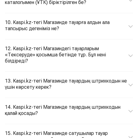
каталогымен (ҰТК) біріктірілген бе?
10. Kaspi.kz-тегі Магазинде тауарға алдын ала
тапсырыс дегеніміз не?
12. Kaspi.kz-тегі Магазиндегі тауарларым
«Тексеруде» қосымша бетінде тұр. Бұл нені
білдіреді?
13. Kaspi.kz-тегі Магазинде тауардың штрихкодын не
үшін көрсету керек?
14. Kaspi.kz-тегі Магазинде тауардың штрихкодын
қалай қосады?
15. Kaspi.kz-тегі Магазинде сатушылар тауар