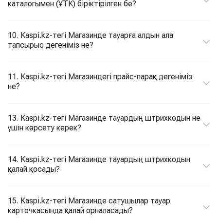
каталогымен (ҰТК) біріктірілген бе?
10. Kaspi.kz-тегі Магазинде тауарға алдын ала
тапсырыс дегеніміз не?
11. Kaspi.kz-тегі Магазиндегі прайс-парақ дегеніміз
не?
13. Kaspi.kz-тегі Магазинде тауардың штрихкодын не
үшін көрсету керек?
14. Kaspi.kz-тегі Магазинде тауардың штрихкодын
қалай қосады?
15. Kaspi.kz-тегі Магазинде сатушылар тауар
карточкасында қалай орналасады?