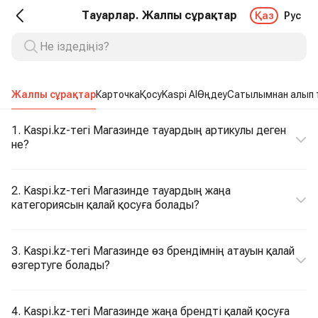
Тауарлар. Жалпы сұрақтар
Қаз
Рус
Жалпы сұрақтар
Карточка
Қосу
Kaspi AI
Өңдеу
Сатылымнан алып 
1. Kaspi.kz-тегі Магазинде тауардың артикулы деген
не?
2. Kaspi.kz-тегі Магазинде тауардың жаңа
категориясын қалай қосуға болады?
3. Kaspi.kz-тегі Магазинде өз брендімнің атауын қалай
өзгертуге болады?
4. Kaspi.kz-тегі Магазинде жаңа брендті қалай қосуға