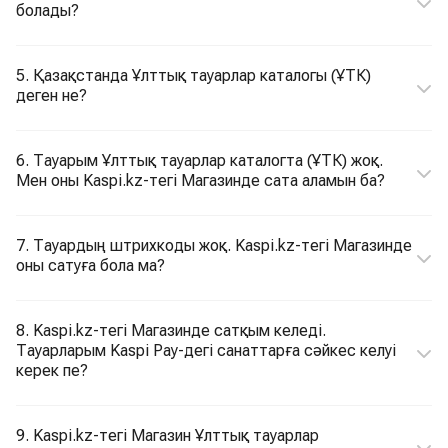
болады?
5. Қазақстанда Ұлттық тауарлар каталогы (ҰТК)
деген не?
6. Тауарым Ұлттық тауарлар каталогта (ҰТК) жоқ.
Мен оны Kaspi.kz-тегі Магазинде сата аламын ба?
7. Тауардың штрихкоды жоқ. Kaspi.kz-тегі Магазинде
оны сатуға бола ма?
8. Kaspi.kz-тегі Магазинде сатқым келеді.
Тауарларым Kaspi Pay-дегі санаттарға сәйкес келуі
керек пе?
9. Kaspi.kz-тегі Магазин Ұлттық тауарлар