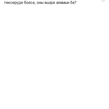
тексеруде болса, оны өшіре аламын ба?