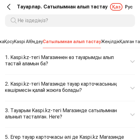
Тауарлар. Сатылымнан алып тастау
Қаз
Рус
ка
Қосу
Kaspi AI
Өңдеу
Сатылымнан алып тастау
Жеңілдік
Қалған т
1. Kaspi.kz-тегі Магазиннен өз тауарымды алып
тастай аламын ба?
2. Kaspi.kz-тегі Магазинде тауар карточкасының
көшірмесін қалай жоюға болады?
3. Тауарым Kaspi.kz-тегі Магазинде сатылымнан
алынып тасталған. Неге?
5. Егер тауар карточкасы әлі де Kaspi.kz Магазинде