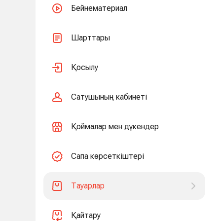
Бейнематериал
Шарттары
Қосылу
Сатушының кабинеті
Қоймалар мен дүкендер
Cапа көрсеткіштері
Тауарлар
Қайтару