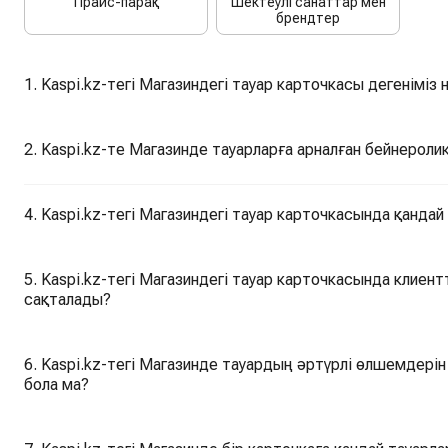
Прайс-парақ
Шектеулі санаттар мен
брендтер
1. Kaspi.kz-тегі Магазиндегі тауар карточкасы дегеніміз 
2. Kaspi.kz-те Магазинде тауарларға арналған бейнерол
4. Kaspi.kz-тегі Магазиндегі тауар карточкасында қанда
5. Kaspi.kz-тегі Магазиндегі тауар карточкасында клиент
сақталады?
6. Kaspi.kz-тегі Магазинде тауардың әртүрлі өлшемдерін 
бола ма?