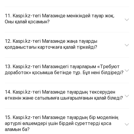
11. Kaspi.kz-тегі Магазинде менікіндей тауар жоқ.
Оны қалай қосамын?
12. Kaspi.kz-тегі Магазинде жаңа тауарды
қолданыстағы карточкаға қалай тіркейді?
13. Kaspi.kz-тегі Магазиндегі тауарларым «Требуют
доработок» қосымша бетінде тұр. Бұл нені білдіреді?
14. Kaspi.kz-тегі Магазинде тауардың тексеруден
өткенін және сатылымға шығарылғанын қалай біледі?
15. Kaspi.kz-тегі Магазинде тауардың бір моделінің
әртүрлі өлшемдері үшін бірдей суреттерді қоса
аламын ба?