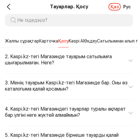
Тауарлар. Қосу
Қаз
Рус
Жалпы сұрақтар
Карточка
Қосу
Kaspi AI
Өңдеу
Сатылымнан алып т
2. Kaspi.kz-тегі Магазинде тауарым сатылымға
шығарылмаған. Неге?
3. Менің тауарым Kaspi.kz-тегі Магазинде бар. Оны өз
каталогыма қалай қосамын?
4. Kaspi.kz-тегі Магазиндегі тауарлар туралы ақпарат
бар үлгіні неге жүктей алмаймын?
5. Kaspi.kz-тегі Магазинде бірнеше тауарды қалай