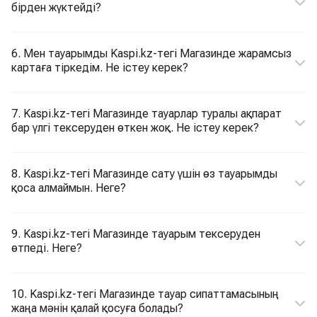
бірден жүктейді?
6. Мен тауарымды Kaspi.kz-тегі Магазинде жарамсыз
картаға тіркедім. Не істеу керек?
7. Kaspi.kz-тегі Магазинде тауарлар туралы ақпарат
бар үлгі тексеруден өткен жоқ. Не істеу керек?
8. Kaspi.kz-тегі Магазинде сату үшін өз тауарымды
қоса алмаймын. Неге?
9. Kaspi.kz-тегі Магазинде тауарым тексеруден
өтпеді. Неге?
10. Kaspi.kz-тегі Магазинде тауар сипаттамасының
жаңа мәнін қалай қосуға болады?