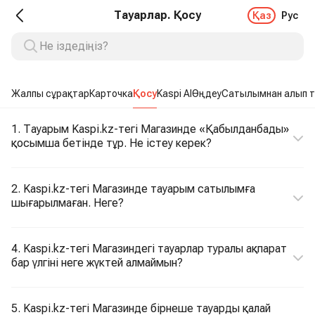
Тауарлар. Қосу
Қаз
Рус
Жалпы сұрақтар
Карточка
Қосу
Kaspi AI
Өңдеу
Сатылымнан алып т
1. Тауарым Kaspi.kz-тегі Магазинде «Қабылданбады»
қосымша бетінде тұр. Не істеу керек?
2. Kaspi.kz-тегі Магазинде тауарым сатылымға
шығарылмаған. Неге?
4. Kaspi.kz-тегі Магазиндегі тауарлар туралы ақпарат
бар үлгіні неге жүктей алмаймын?
5. Kaspi.kz-тегі Магазинде бірнеше тауарды қалай