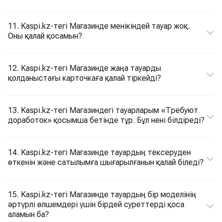
11. Kaspi.kz-тегі Магазинде менікіндей тауар жоқ.
Оны қалай қосамын?
12. Kaspi.kz-тегі Магазинде жаңа тауарды
қолданыстағы карточкаға қалай тіркейді?
13. Kaspi.kz-тегі Магазиндегі тауарларым «Требуют
доработок» қосымша бетінде тұр. Бұл нені білдіреді?
14. Kaspi.kz-тегі Магазинде тауардың тексеруден
өткенін және сатылымға шығарылғанын қалай біледі?
15. Kaspi.kz-тегі Магазинде тауардың бір моделінің
әртүрлі өлшемдері үшін бірдей суреттерді қоса
аламын ба?