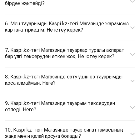
бірден жүктейді?
6. Мен тауарымды Kaspi.kz-тегі Магазинде жарамсыз
картаға тіркедім. Не істеу керек?
7. Kaspi.kz-тегі Магазинде тауарлар туралы ақпарат
бар үлгі тексеруден өткен жоқ. Не істеу керек?
8. Kaspi.kz-тегі Магазинде сату үшін өз тауарымды
қоса алмаймын. Неге?
9. Kaspi.kz-тегі Магазинде тауарым тексеруден
өтпеді. Неге?
10. Kaspi.kz-тегі Магазинде тауар сипаттамасының
жаңа мәнін қалай қосуға болады?