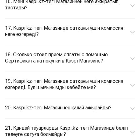
16. Мені Kaspi.kz-тегі Магазиннен неге ажыратып
тастады?
17. Kaspi.kz-тегі Магазинде сатқаны үшін комиссия
неге өзгереді?
18. Сколько стоит прием оплаты с помощью
Сертификата на покупки в Kaspi Магазине?
19. Kaspi.kz-тегі Магазинде сатқаны үшін комиссия
өзгереді. Бұл шығынымды көбейте ме?
20. Kaspi.kz-тегі Магазиннен қалай ажырайды?
21. Қандай тауарларды Kaspi.kz-тегі Магазинде бөліп
төлеуге сатуға болмайды?