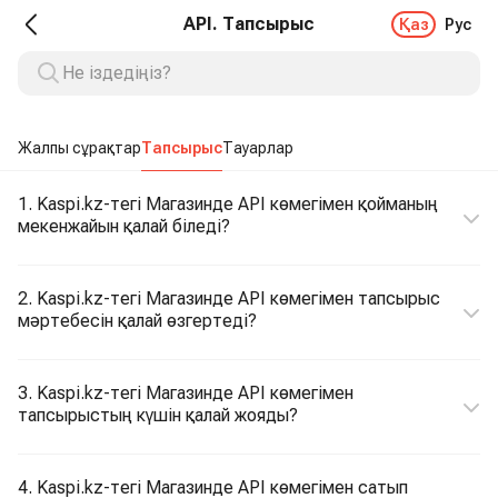
API. Тапсырыс
Қаз
Рус
Жалпы сұрақтар
Тапсырыс
Тауарлар
1. Kaspi.kz-тегі Магазинде API көмегімен қойманың
мекенжайын қалай біледі?
2. Kaspi.kz-тегі Магазинде API көмегімен тапсырыс
мәртебесін қалай өзгертеді?
3. Kaspi.kz-тегі Магазинде API көмегімен
тапсырыстың күшін қалай жояды?
4. Kaspi.kz-тегі Магазинде API көмегімен сатып