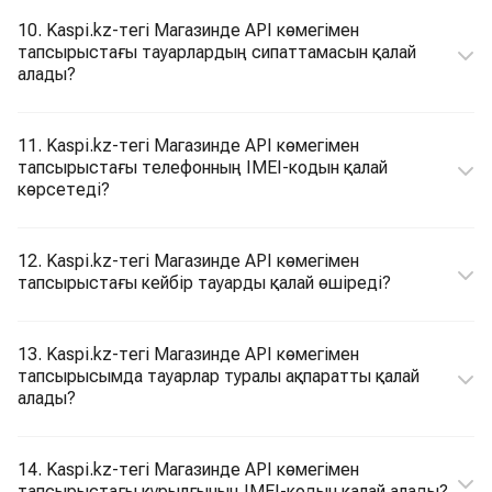
10. Kaspi.kz-тегі Магазинде API көмегімен
тапсырыстағы тауарлардың сипаттамасын қалай
алады?
11. Kaspi.kz-тегі Магазинде API көмегімен
тапсырыстағы телефонның IMEI-кодын қалай
көрсетеді?
12. Kaspi.kz-тегі Магазинде API көмегімен
тапсырыстағы кейбір тауарды қалай өшіреді?
13. Kaspi.kz-тегі Магазинде API көмегімен
тапсырысымда тауарлар туралы ақпаратты қалай
алады?
14. Kaspi.kz-тегі Магазинде API көмегімен
тапсырыстағы құрылғының IMEI-кодын қалай алады?