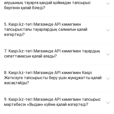
алушының тауарға қандай қоймадан тапсырыс
бергенін қалай біледі?
5. Kaspi.kz-тегі Магазинде API көмегімен
тапсырыстағы тауарлардың салмағын қалай
өзгертеді?
7. Kaspi.kz-тегі Магазинде API көмегімен тауардың
сипаттамасын қалай алады?
8. Kaspi.kz-тегі Магазинде API көмегімен Kaspi
Жеткізуге тапсырысты беру үшін жүкқұжатты қалай
жасақтайды?
9. Kaspi.kz-тегі Магазинде API көмегімен тапсырыс
мәртебесін «Выдан» күйіне қалай өзгертеді?