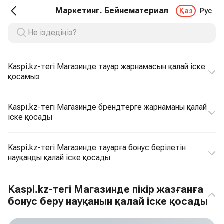
Маркетинг. Бейнематериал
Қаз
Рус
Kaspi.kz-тегі Магазинде тауар жарнамасын қалай іске
қосамыз
Kaspi.kz-тегі Магазинде брендтерге жарнаманы қалай
іске қосады
Kaspi.kz-тегі Магазинде тауарға бонус берілетін
науқанды қалай іске қосады
Kaspi.kz-тегі Магазинде пікір жазғанға
бонус беру науқанын қалай іске қосады