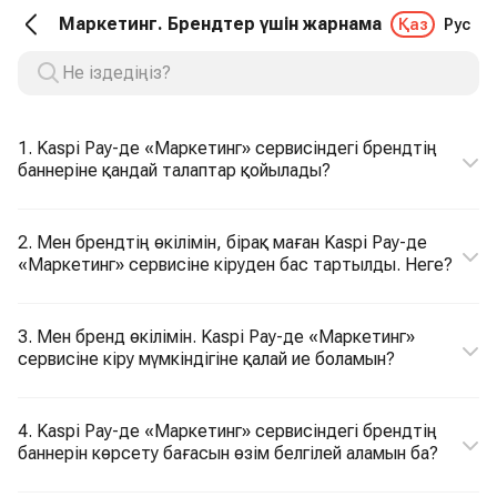
Маркетинг. Брендтер үшін жарнама
Қаз
Рус
1. Kaspi Pay-де «Маркетинг» сервисіндегі брендтің
баннеріне қандай талаптар қойылады?
2. Мен брендтің өкілімін, бірақ маған Kaspi Pay-де
«Маркетинг» сервисіне кіруден бас тартылды. Неге?
3. Мен бренд өкілімін. Kaspi Pay-де «Маркетинг»
сервисіне кіру мүмкіндігіне қалай ие боламын?
4. Kaspi Pay-де «Маркетинг» сервисіндегі брендтің
баннерін көрсету бағасын өзім белгілей аламын ба?