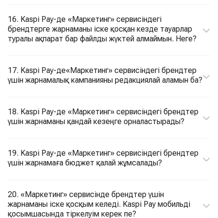
16. Kaspi Pay-де «Маркетинг» сервисіндегі
брендтерге жарнаманы іске қосқан кезде тауарлар
туралы ақпарат бар файлды жүктей алмаймын. Неге?
17. Kaspi Pay-де«Маркетинг» сервисіндегі брендтер
үшін жарнамалық кампанияны редакциялай аламын ба?
18. Kaspi Pay-де «Маркетинг» сервисіндегі брендтер
үшін жарнаманы қандай кезеңге орналастырады?
19. Kaspi Pay-де «Маркетинг» сервисіндегі брендтер
үшін жарнамаға бюджет қалай жұмсалады?
20. «Маркетинг» сервисінде брендтер үшін
жарнаманы іске қосқым келеді. Kaspi Pay мобильді
қосымшасында тіркелуім керек пе?