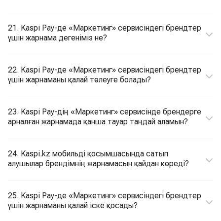
21. Kaspi Pay-де «Маркетинг» сервисіндегі брендтер
үшін жарнама дегеніміз не?
22. Kaspi Pay-де «Маркетинг» сервисіндегі брендтер
үшін жарнаманы қалай төлеуге болады?
23. Kaspi Pay-дің «Маркетинг» сервисінде брендерге
арналған жарнамада қанша тауар таңдай аламын?
24. Kaspi.kz мобильді қосымшасында сатып
алушылар брендімнің жарнамасын қайдан көреді?
25. Kaspi Pay-де «Маркетинг» сервисіндегі брендтер
үшін жарнаманы қалай іске қосады?