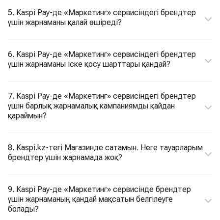
5. Kaspi Pay-де «Маркетинг» сервисіндегі брендтер
үшін жарнаманы қалай өшіреді?
6. Kaspi Pay-де «Маркетинг» сервисіндегі брендтер
үшін жарнаманы іске қосу шарттары қандай?
7. Kaspi Pay-де «Маркетинг» сервисіндегі брендтер
үшін барлық жарнамалық кампаниямды қайдан
қараймын?
8. Kaspi.kz-тегі Магазинде сатамын. Неге тауарларым
брендтер үшін жарнамада жоқ?
9. Kaspi Pay-де «Маркетинг» сервисінде брендтер
үшін жарнаманың қандай мақсатын белгілеуге
болады?