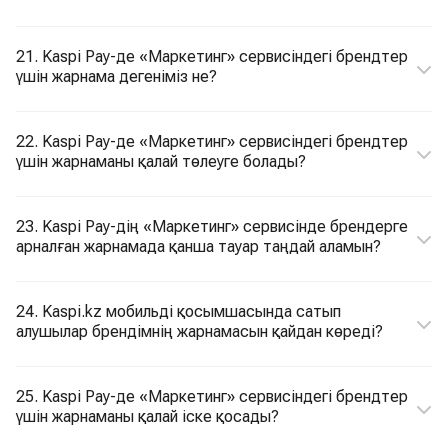
21. Kaspi Pay-де «Маркетинг» сервисіндегі брендтер
үшін жарнама дегеніміз не?
22. Kaspi Pay-де «Маркетинг» сервисіндегі брендтер
үшін жарнаманы қалай төлеуге болады?
23. Kaspi Pay-дің «Маркетинг» сервисінде брендерге
арналған жарнамада қанша тауар таңдай аламын?
24. Kaspi.kz мобильді қосымшасында сатып
алушылар брендімнің жарнамасын қайдан көреді?
25. Kaspi Pay-де «Маркетинг» сервисіндегі брендтер
үшін жарнаманы қалай іске қосады?