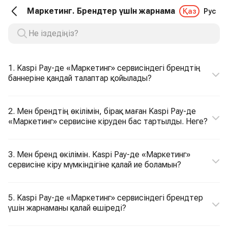
Маркетинг. Брендтер үшін жарнама
Қаз
Рус
1. Kaspi Pay-де «Маркетинг» сервисіндегі брендтің
баннеріне қандай талаптар қойылады?
2. Мен брендтің өкілімін, бірақ маған Kaspi Pay-де
«Маркетинг» сервисіне кіруден бас тартылды. Неге?
3. Мен бренд өкілімін. Kaspi Pay-де «Маркетинг»
сервисіне кіру мүмкіндігіне қалай ие боламын?
5. Kaspi Pay-де «Маркетинг» сервисіндегі брендтер
үшін жарнаманы қалай өшіреді?