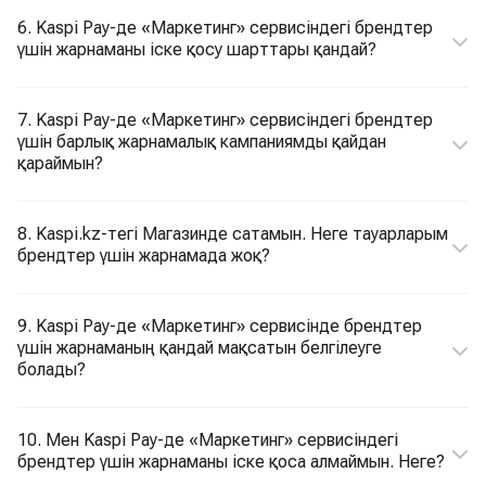
6. Kaspi Pay-де «Маркетинг» сервисіндегі брендтер
үшін жарнаманы іске қосу шарттары қандай?
7. Kaspi Pay-де «Маркетинг» сервисіндегі брендтер
үшін барлық жарнамалық кампаниямды қайдан
қараймын?
8. Kaspi.kz-тегі Магазинде сатамын. Неге тауарларым
брендтер үшін жарнамада жоқ?
9. Kaspi Pay-де «Маркетинг» сервисінде брендтер
үшін жарнаманың қандай мақсатын белгілеуге
болады?
10. Мен Kaspi Pay-де «Маркетинг» сервисіндегі
брендтер үшін жарнаманы іске қоса алмаймын. Неге?