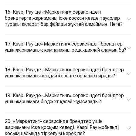
16. Kaspi Pay-де «Маркетинг» сервисіндегі
брендтерге жарнаманы іске қосқан кезде тауарлар
туралы ақпарат бар файлды жүктей алмаймын. Неге?
17. Kaspi Pay-де«Маркетинг» сервисіндегі брендтер
үшін жарнамалық кампанияны редакциялай аламын ба?
18. Kaspi Pay-де «Маркетинг» сервисіндегі брендтер
үшін жарнаманы қандай кезеңге орналастырады?
19. Kaspi Pay-де «Маркетинг» сервисіндегі брендтер
үшін жарнамаға бюджет қалай жұмсалады?
20. «Маркетинг» сервисінде брендтер үшін
жарнаманы іске қосқым келеді. Kaspi Pay мобильді
қосымшасында тіркелуім керек пе?