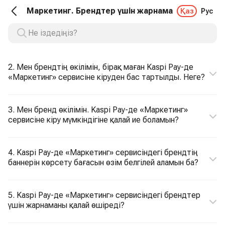
Маркетинг. Брендтер үшін жарнама
Қаз
Рус
2. Мен брендтің өкілімін, бірақ маған Kaspi Pay-де
«Маркетинг» сервисіне кіруден бас тартылды. Неге?
3. Мен бренд өкілімін. Kaspi Pay-де «Маркетинг»
сервисіне кіру мүмкіндігіне қалай ие боламын?
4. Kaspi Pay-де «Маркетинг» сервисіндегі брендтің
баннерін көрсету бағасын өзім белгілей аламын ба?
5. Kaspi Pay-де «Маркетинг» сервисіндегі брендтер
үшін жарнаманы қалай өшіреді?