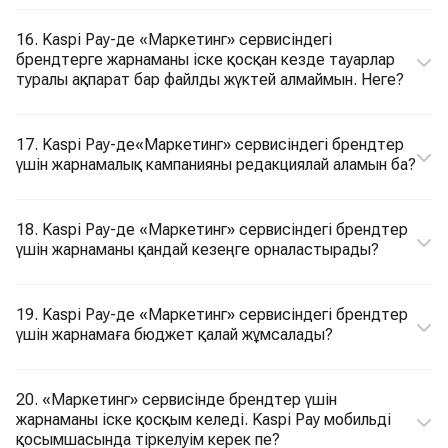
16. Kaspi Pay-де «Маркетинг» сервисіндегі
брендтерге жарнаманы іске қосқан кезде тауарлар
туралы ақпарат бар файлды жүктей алмаймын. Неге?
17. Kaspi Pay-де«Маркетинг» сервисіндегі брендтер
үшін жарнамалық кампанияны редакциялай аламын ба?
18. Kaspi Pay-де «Маркетинг» сервисіндегі брендтер
үшін жарнаманы қандай кезеңге орналастырады?
19. Kaspi Pay-де «Маркетинг» сервисіндегі брендтер
үшін жарнамаға бюджет қалай жұмсалады?
20. «Маркетинг» сервисінде брендтер үшін
жарнаманы іске қосқым келеді. Kaspi Pay мобильді
қосымшасында тіркелуім керек пе?