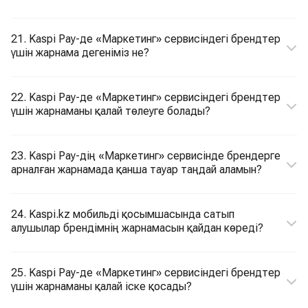
21. Kaspi Pay-де «Маркетинг» сервисіндегі брендтер
үшін жарнама дегеніміз не?
22. Kaspi Pay-де «Маркетинг» сервисіндегі брендтер
үшін жарнаманы қалай төлеуге болады?
23. Kaspi Pay-дің «Маркетинг» сервисінде брендерге
арналған жарнамада қанша тауар таңдай аламын?
24. Kaspi.kz мобильді қосымшасында сатып
алушылар брендімнің жарнамасын қайдан көреді?
25. Kaspi Pay-де «Маркетинг» сервисіндегі брендтер
үшін жарнаманы қалай іске қосады?