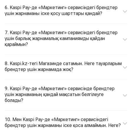
6. Kaspi Pay-де «Маркетинг» сервисіндегі брендтер
үшін жарнаманы іске қосу шарттары қандай?
7. Kaspi Pay-де «Маркетинг» сервисіндегі брендтер
үшін барлық жарнамалық кампаниямды қайдан
қараймын?
8. Kaspi.kz-тегі Магазинде сатамын. Неге тауарларым
брендтер үшін жарнамада жоқ?
9. Kaspi Pay-де «Маркетинг» сервисінде брендтер
үшін жарнаманың қандай мақсатын белгілеуге
болады?
10. Мен Kaspi Pay-де «Маркетинг» сервисіндегі
брендтер үшін жарнаманы іске қоса алмаймын. Неге?