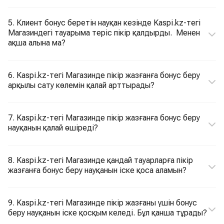
5. Клиент бонус беретін науқан кезінде Kaspi.kz-тегі
Магазиндегі тауарыма теріс пікір қалдырды. Менен
ақша алына ма?
6. Kaspi.kz-тегі Магазинде пікір жазғанға бонус беру
арқылы сату көлемін қалай арттырады?
7. Kaspi.kz-тегі Магазинде пікір жазғанға бонус беру
науқанын қалай өшіреді?
8. Kaspi.kz-тегі Магазинде қандай тауарларға пікір
жазғанға бонус беру науқанын іске қоса аламын?
9. Kaspi.kz-тегі Магазинде пікір жазғаны үшін бонус
беру науқанын іске қосқым келеді. Бұл қанша тұрады?