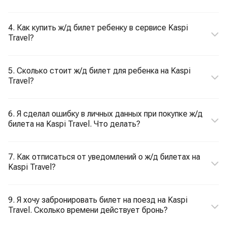
4. Как купить ж/д билет ребенку в сервисе Kaspi
Travel?
5. Сколько стоит ж/д билет для ребенка на Kaspi
Travel?
6. Я сделал ошибку в личных данных при покупке ж/д
билета на Kaspi Travel. Что делать?
7. Как отписаться от уведомлений о ж/д билетах на
Kaspi Travel?
9. Я хочу забронировать билет на поезд на Kaspi
Travel. Сколько времени действует бронь?