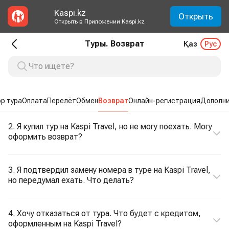
Kaspi.kz
Открыть
Открыть в Приложении Kaspi.kz
Туры. Возврат
Қаз
Рус
р тура
Оплата
Перелёт
Обмен
Возврат
Онлайн-регистрация
Дополни
2. Я купил тур на Kaspi Travel, но не могу поехать. Могу
оформить возврат?
3. Я подтвердил замену номера в туре на Kaspi Travel,
но передумал ехать. Что делать?
4. Хочу отказаться от тура. Что будет с кредитом,
оформленным на Kaspi Travel?