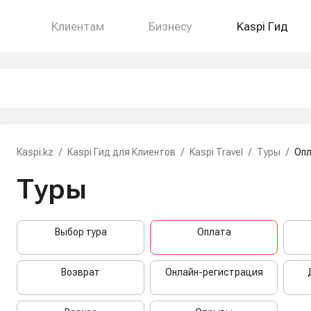
Клиентам
Бизнесу
Kaspi Гид
Kaspi.kz
/
Kaspi Гид для Клиентов
/
Kaspi Travel
/
Туры
/
Оп
Туры
Выбор тура
Оплата
Возврат
Онлайн-регистрация