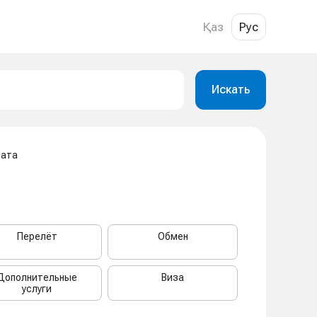
Қаз
Рус
Искать
лата
Перелёт
Обмен
Дополнительные
Виза
услуги