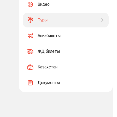
Видео
Туры
Авиабилеты
ЖД билеты
Казахстан
Документы