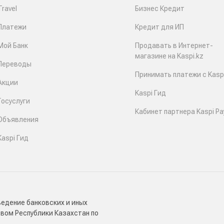
Travel
Бизнес Кредит
Платежи
Кредит для ИП
Мой Банк
Продавать в Интернет-
магазине на Kaspi.kz
Переводы
Принимать платежи с Kaspi
Акции
Kaspi Гид
Госуслуги
Кабинет партнера Kaspi Pa
Объявления
Kaspi Гид
ведение банковских и иных
твом Республики Казахстан по