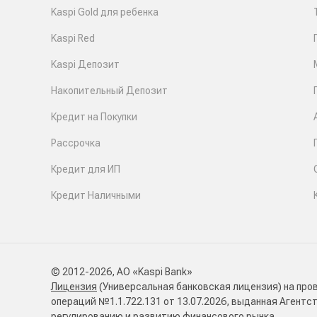
Kaspi Gold для ребенка
Kaspi Red
Kaspi Депозит
Накопительный Депозит
Кредит на Покупки
Рассрочка
Кредит для ИП
Кредит Наличными
© 2012-2026, АО «Kaspi Bank»
Лицензия
(Универсальная банковская лицензия) на про
операций №1.1.722.131 от 13.07.2026, выданная Агентс
регулированию и развитию финансового рынка