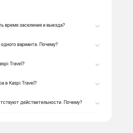
ать время заселения и выезда?
и одного варианта. Почему?
spi Travel?
а в Kaspi Travel?
тветствуют действительности. Почему?