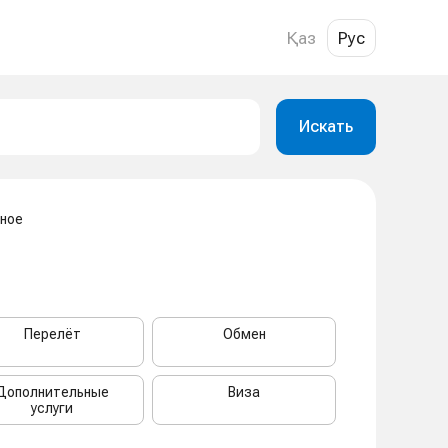
Қаз
Рус
Искать
ное
Перелёт
Обмен
Дополнительные
Виза
услуги