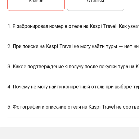
Разное
Отзывы
1. Я забронировал номер в отеле на Kaspi Travel. Как узн
2. При поиске на Kaspi Travel не могу найти туры — нет н
3. Какое подтверждение я получу после покупки тура на Ka
4. Почему не могу найти конкретный отель при выборе тур
5. Фотографии и описание отеля на Kaspi Travel не соо