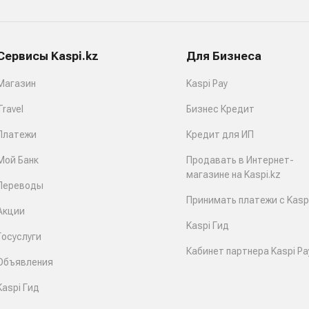
Сервисы Kaspi.kz
Для Бизнеса
Магазин
Kaspi Pay
Travel
Бизнес Кредит
Платежи
Кредит для ИП
Мой Банк
Продавать в Интернет-
магазине на Kaspi.kz
Переводы
Принимать платежи с Kaspi
Акции
Kaspi Гид
Госуслуги
Кабинет партнера Kaspi Pa
Объявления
Kaspi Гид