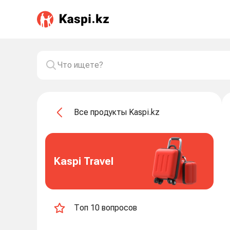
Все продукты Kaspi.kz
Kaspi Travel
Топ 10 вопросов