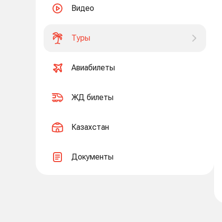
Видео
Туры
Авиабилеты
ЖД билеты
Казахстан
Документы