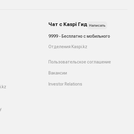
Чат с Kaspi Гид
Написать
9999 - Бесплатно с мобильного
Отделения Kaspi.kz
Пользовательское соглашение
Вакансии
Investor Relations
.kz
y