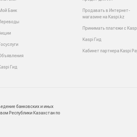
Мой Банк
Продавать в Интернет-
магазине на Kaspi.kz
Переводы
Принимать платежи с Kaspi
Акции
Kaspi Гид
Госуслуги
Кабинет партнера Kaspi Pa
Объявления
Kaspi Гид
ведение банковских и иных
твом Республики Казахстан по