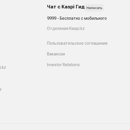
Чат с Kaspi Гид
Написать
9999 - Бесплатно с мобильного
Отделения Kaspi.kz
Пользовательское соглашение
Вакансии
Investor Relations
.kz
y