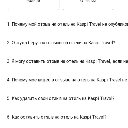
Разное
Отзывы
1. Почему мой отзыв на отель на Kaspi Travel не опублико
2. Откуда берутся отзывы на отели на Kaspi Travel?
3. Я могу оставить отзыв на отель на Kaspi Travel, если н
4. Почему мое видео в отзыве на отель на Kaspi Travel н
5. Как удалить свой отзыв на отель на Kaspi Travel?
6. Как оставить отзыв на отель на Kaspi Travel?