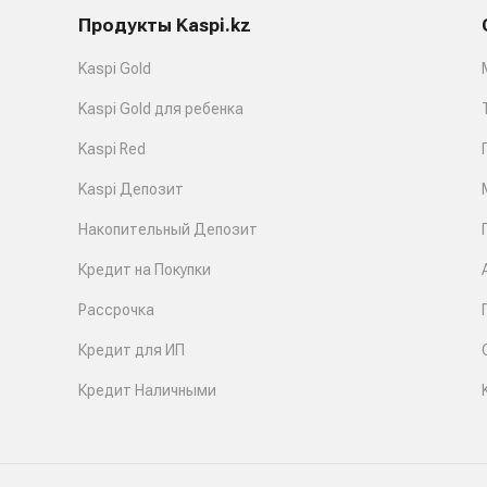
Продукты Kaspi.kz
Kaspi Gold
Kaspi Gold для ребенка
Kaspi Red
Kaspi Депозит
Накопительный Депозит
Кредит на Покупки
Рассрочка
Кредит для ИП
Кредит Наличными