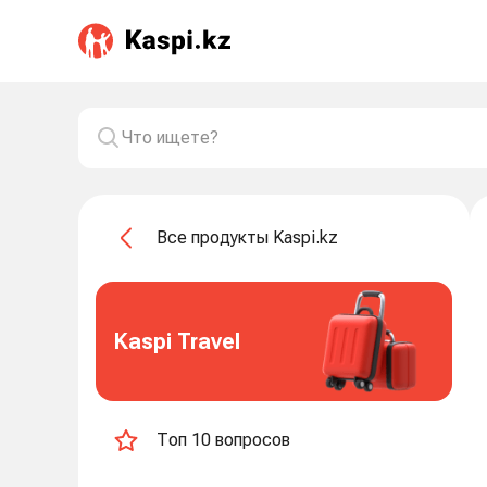
Все продукты Kaspi.kz
Kaspi Travel
Топ 10 вопросов