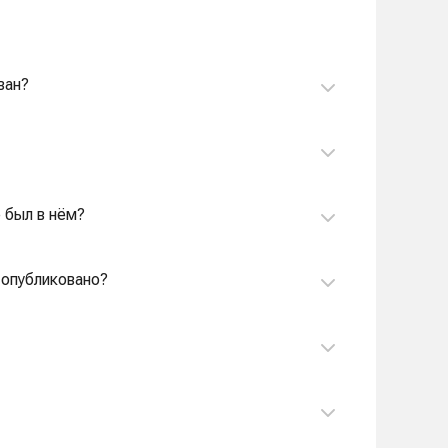
ван?
е был в нём?
е опубликовано?