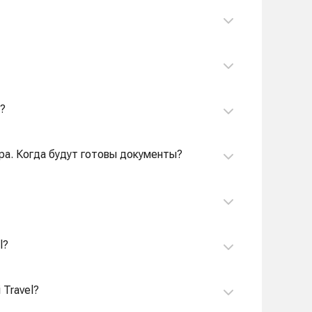
l?
втра. Когда будут готовы документы?
l?
 Travel?