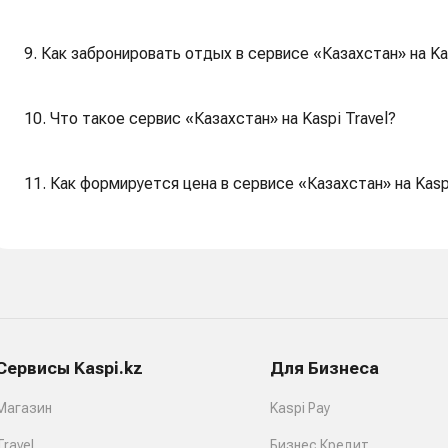
9. Как забронировать отдых в сервисе «Казахстан» на Kas
10. Что такое сервис «Казахстан» на Kaspi Travel?
11. Как формируется цена в сервисе «Казахстан» на Kaspi
Сервисы Kaspi.kz
Для Бизнеса
Магазин
Kaspi Pay
Travel
Бизнес Кредит