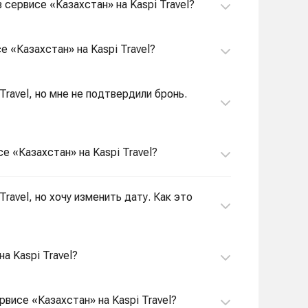
 сервисе «Казахстан» на Kaspi Travel?
е «Казахстан» на Kaspi Travel?
Travel, но мне не подтвердили бронь.
е «Казахстан» на Kaspi Travel?
ravel, но хочу изменить дату. Как это
а Kaspi Travel?
рвисе «Казахстан» на Kaspi Travel?