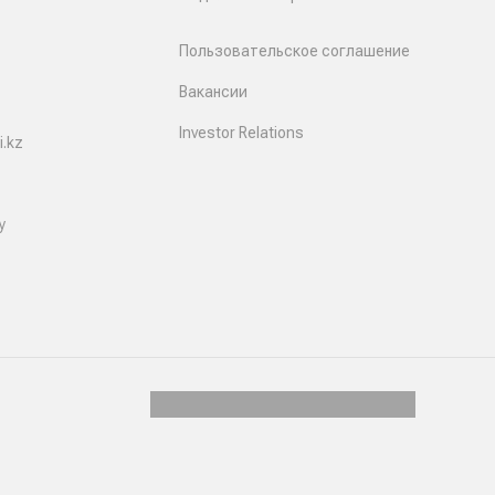
Пользовательское соглашение
Вакансии
Investor Relations
.kz
y