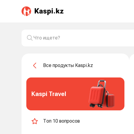
Все продукты Kaspi.kz
Kaspi Travel
Топ 10 вопросов