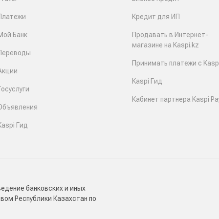
Платежи
Кредит для ИП
Мой Банк
Продавать в Интернет-
магазине на Kaspi.kz
Переводы
Принимать платежи с Kaspi
Акции
Kaspi Гид
Госуслуги
Кабинет партнера Kaspi Pa
Объявления
Kaspi Гид
ведение банковских и иных
твом Республики Казахстан по