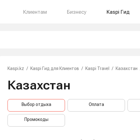
Клиентам
Бизнесу
Kaspi Гид
Kaspi.kz
/
Kaspi Гид для Клиентов
/
Kaspi Travel
/
Казахстан
Казахстан
Выбор отдыха
Оплата
Промокоды