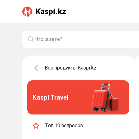
Все продукты Kaspi.kz
Kaspi Travel
Топ 10 вопросов