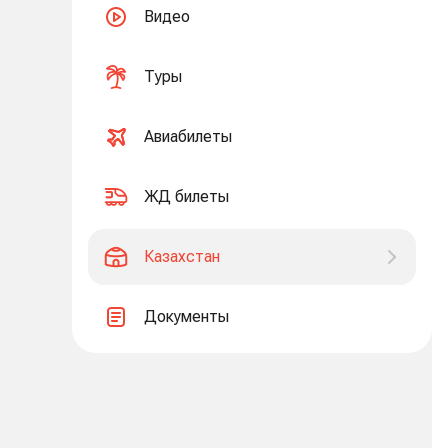
Видео
Туры
Авиабилеты
ЖД билеты
Казахстан
Документы