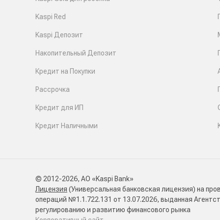
Kaspi Red
Kaspi Депозит
Накопительный Депозит
Кредит на Покупки
Рассрочка
Кредит для ИП
Кредит Наличными
© 2012-2026, АО «Kaspi Bank»
Лицензия
(Универсальная банковская лицензия) на про
операций №1.1.722.131 от 13.07.2026, выданная Агентс
регулированию и развитию финансового рынка