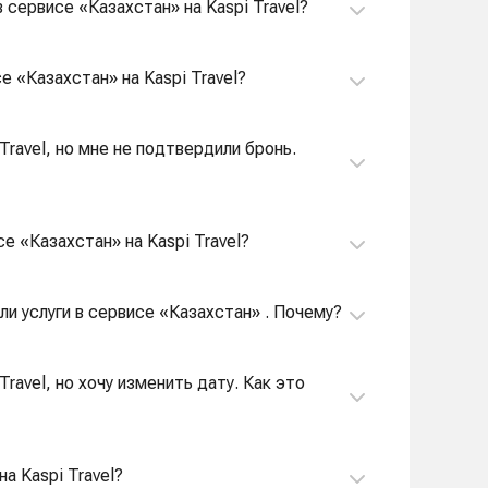
 сервисе «Казахстан» на Kaspi Travel?
е «Казахстан» на Kaspi Travel?
Travel, но мне не подтвердили бронь.
е «Казахстан» на Kaspi Travel?
или услуги в сервисе «Казахстан» . Почему?
ravel, но хочу изменить дату. Как это
а Kaspi Travel?