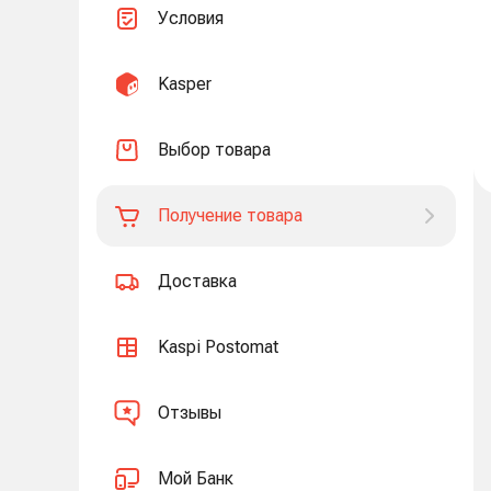
Условия
Kasper
Выбор товара
Получение товара
Доставка
Kaspi Postomat
Отзывы
Мой Банк