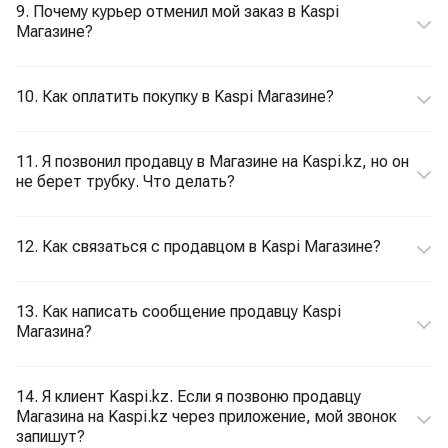
9. Почему курьер отменил мой заказ в Kaspi
Магазине?
10. Как оплатить покупку в Kaspi Магазине?
11. Я позвонил продавцу в Магазине на Kaspi.kz, но он
не берет трубку. Что делать?
12. Как связаться с продавцом в Kaspi Магазине?
13. Как написать сообщение продавцу Kaspi
Магазина?
14. Я клиент Kaspi.kz. Если я позвоню продавцу
Магазина на Kaspi.kz через приложение, мой звонок
запишут?