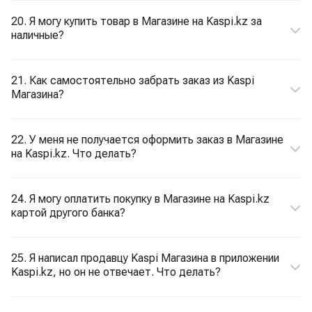
20. Я могу купить товар в Магазине на Kaspi.kz за
наличные?
21. Как самостоятельно забрать заказ из Kaspi
Магазина?
22. У меня не получается оформить заказ в Магазине
на Kaspi.kz. Что делать?
24. Я могу оплатить покупку в Магазине на Kaspi.kz
картой другого банка?
25. Я написал продавцу Kaspi Магазина в приложении
Kaspi.kz, но он не отвечает. Что делать?