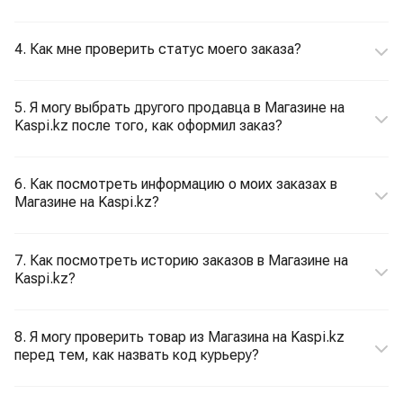
4. Как мне проверить статус моего заказа?
5. Я могу выбрать другого продавца в Магазине на
Kaspi.kz после того, как оформил заказ?
6. Как посмотреть информацию о моих заказах в
Магазине на Kaspi.kz?
7. Как посмотреть историю заказов в Магазине на
Kaspi.kz?
8. Я могу проверить товар из Магазина на Kaspi.kz
перед тем, как назвать код курьеру?