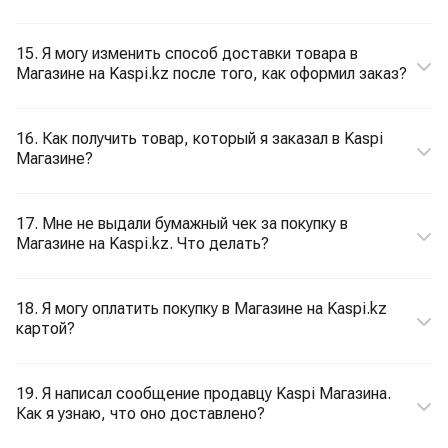
15. Я могу изменить способ доставки товара в
Магазине на Kaspi.kz после того, как оформил заказ?
16. Как получить товар, который я заказал в Kaspi
Магазине?
17. Мне не выдали бумажный чек за покупку в
Магазине на Kaspi.kz. Что делать?
18. Я могу оплатить покупку в Магазине на Kaspi.kz
картой?
19. Я написал сообщение продавцу Kaspi Магазина.
Как я узнаю, что оно доставлено?