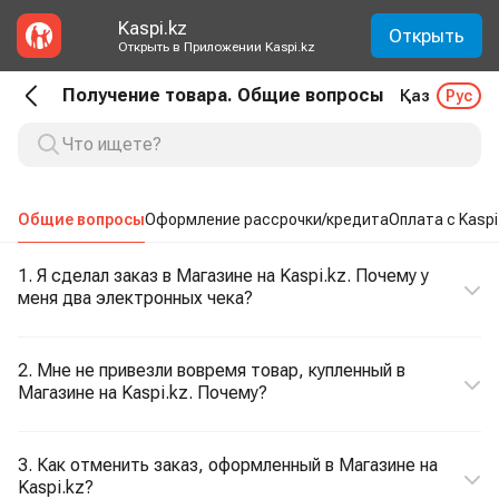
Kaspi.kz
Открыть
Открыть в Приложении Kaspi.kz
Получение товара. Общие вопросы
Қаз
Рус
Общие вопросы
Оформление рассрочки/кредита
Оплата с Kaspi
1. Я сделал заказ в Магазине на Kaspi.kz. Почему у
меня два электронных чека?
2. Мне не привезли вовремя товар, купленный в
Магазине на Kaspi.kz. Почему?
3. Как отменить заказ, оформленный в Магазине на
Kaspi.kz?