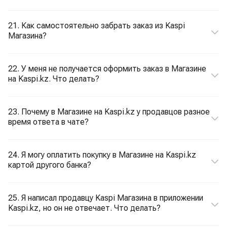
21. Как самостоятельно забрать заказ из Kaspi
Магазина?
22. У меня не получается оформить заказ в Магазине
на Kaspi.kz. Что делать?
23. Почему в Магазине на Kaspi.kz у продавцов разное
время ответа в чате?
24. Я могу оплатить покупку в Магазине на Kaspi.kz
картой другого банка?
25. Я написал продавцу Kaspi Магазина в приложении
Kaspi.kz, но он не отвечает. Что делать?