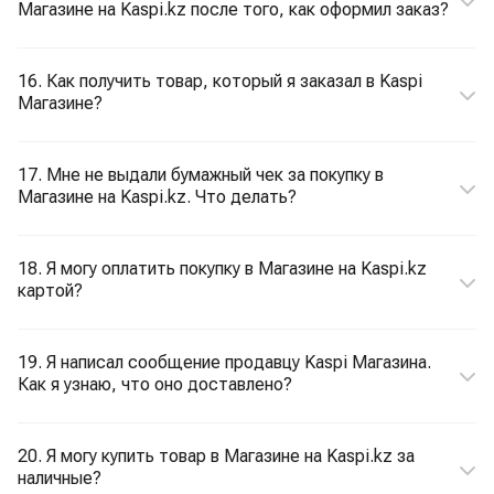
Магазине на Kaspi.kz после того, как оформил заказ?
16. Как получить товар, который я заказал в Kaspi
Магазине?
17. Мне не выдали бумажный чек за покупку в
Магазине на Kaspi.kz. Что делать?
18. Я могу оплатить покупку в Магазине на Kaspi.kz
картой?
19. Я написал сообщение продавцу Kaspi Магазина.
Как я узнаю, что оно доставлено?
20. Я могу купить товар в Магазине на Kaspi.kz за
наличные?