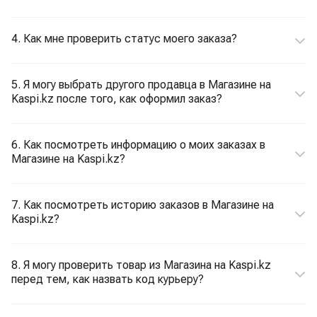
4. Как мне проверить статус моего заказа?
5. Я могу выбрать другого продавца в Магазине на
Kaspi.kz после того, как оформил заказ?
6. Как посмотреть информацию о моих заказах в
Магазине на Kaspi.kz?
7. Как посмотреть историю заказов в Магазине на
Kaspi.kz?
8. Я могу проверить товар из Магазина на Kaspi.kz
перед тем, как назвать код курьеру?