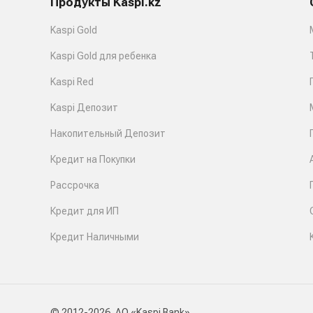
Продукты Kaspi.kz
Kaspi Gold
Kaspi Gold для ребенка
Kaspi Red
Kaspi Депозит
Накопительный Депозит
Кредит на Покупки
Рассрочка
Кредит для ИП
Кредит Наличными
© 2012-2026, АО «Kaspi Bank»