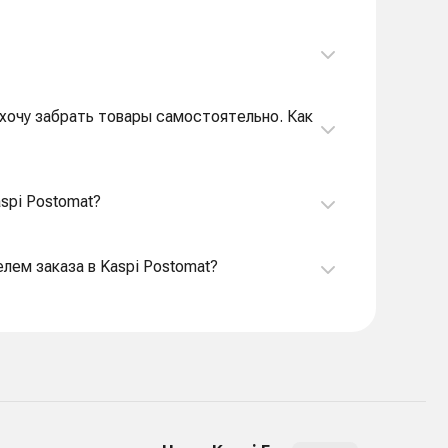
о хочу забрать товары самостоятельно. Как
aspi Postomat?
елем заказа в Kaspi Postomat?