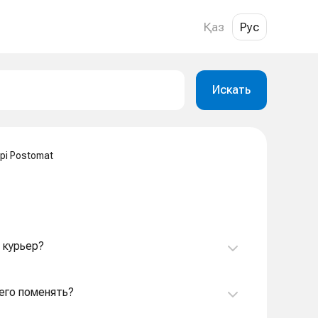
Қаз
Рус
Искать
pi Postomat
т курьер?
 его поменять?