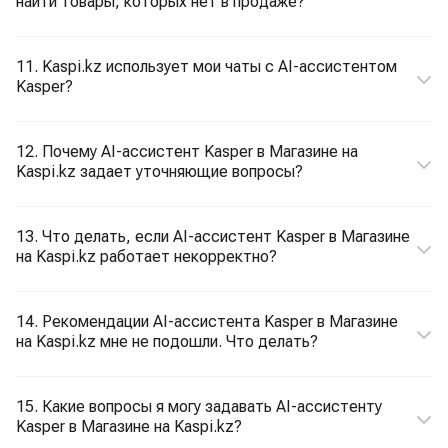
найти товары, которых нет в продаже?
11. Kaspi.kz использует мои чаты с AI-ассистентом
Kasper?
12. Почему AI-ассистент Kasper в Магазине на
Kaspi.kz задает уточняющие вопросы?
13. Что делать, если AI-ассистент Kasper в Магазине
на Kaspi.kz работает некорректно?
14. Рекомендации AI-ассистента Kasper в Магазине
на Kaspi.kz мне не подошли. Что делать?
15. Какие вопросы я могу задавать AI-ассистенту
Kasper в Магазине на Kaspi.kz?