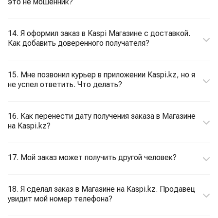
это не мошенник?
14. Я оформил заказ в Kaspi Магазине с доставкой.
Как добавить доверенного получателя?
15. Мне позвонил курьер в приложении Kaspi.kz, но я
не успел ответить. Что делать?
16. Как перенести дату получения заказа в Магазине
на Kaspi.kz?
17. Мой заказ может получить другой человек?
18. Я сделал заказ в Магазине на Kaspi.kz. Продавец
увидит мой номер телефона?