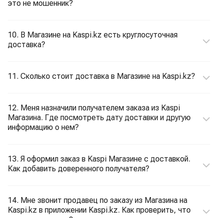
это не мошенник?
10. В Магазине на Kaspi.kz есть круглосуточная
доставка?
11. Сколько стоит доставка в Магазине на Kaspi.kz?
12. Меня назначили получателем заказа из Kaspi
Магазина. Где посмотреть дату доставки и другую
информацию о нем?
13. Я оформил заказ в Kaspi Магазине с доставкой.
Как добавить доверенного получателя?
14. Мне звонит продавец по заказу из Магазина на
Kaspi.kz в приложении Kaspi.kz. Как проверить, что