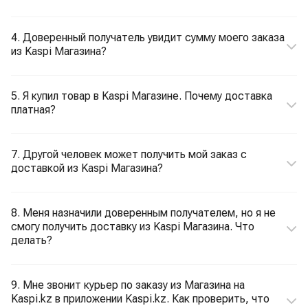
4. Доверенный получатель увидит сумму моего заказа
из Kaspi Магазина?
5. Я купил товар в Kaspi Магазине. Почему доставка
платная?
7. Другой человек может получить мой заказ с
доставкой из Kaspi Магазина?
8. Меня назначили доверенным получателем, но я не
смогу получить доставку из Kaspi Магазина. Что
делать?
9. Мне звонит курьер по заказу из Магазина на
Kaspi.kz в приложении Kaspi.kz. Как проверить, что