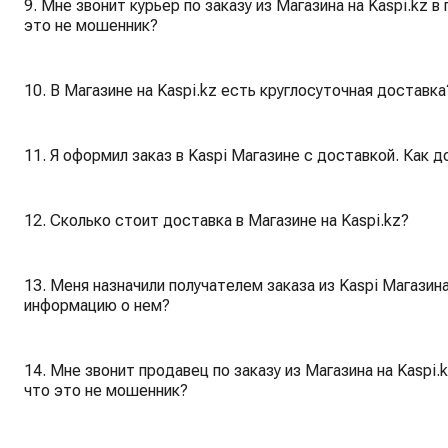
9. Мне звонит курьер по заказу из Магазина на Kaspi.kz в
это не мошенник?
10. В Магазине на Kaspi.kz есть круглосуточная доставка
11. Я оформил заказ в Kaspi Магазине с доставкой. Как 
12. Сколько стоит доставка в Магазине на Kaspi.kz?
13. Меня назначили получателем заказа из Kaspi Магазин
информацию о нем?
14. Мне звонит продавец по заказу из Магазина на Kaspi.k
что это не мошенник?