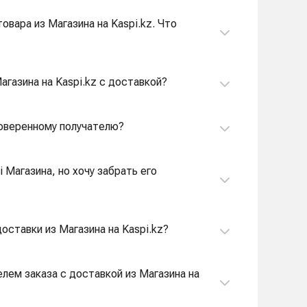
овара из Магазина на Kaspi.kz. Что
агазина на Kaspi.kz с доставкой?
 доверенному получателю?
i Магазина, но хочу забрать его
оставки из Магазина на Kaspi.kz?
елем заказа с доставкой из Магазина на