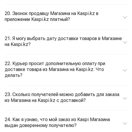
20. Звонок продавцу Магазина на Kaspi.kz в
приложении Kaspi.kz платный?
21. Я могу выбрать дату доставки товаров в Магазине
на Kaspi.kz?
22. Курьер просит дополнительную оплату при
доставке товара из Магазина на Kaspi.kz. Что
делать?
23. Сколько получателей можно добавить для заказа
из Магазина на Kaspi.kz с доставкой?
24. Как я узнаю, что мой заказ из Kaspi Магазина
выдан доверенному получателю?