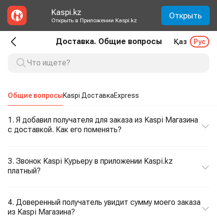
Kaspi.kz
Открыть
Открыть в Приложении Kaspi.kz
Доставка. Общие вопросы
Қаз
Рус
Общие вопросы
Kaspi Доставка
Express
1. Я добавил получателя для заказа из Kaspi Магазина
с доставкой. Как его поменять?
3. Звонок Kaspi Курьеру в приложении Kaspi.kz
платный?
4. Доверенный получатель увидит сумму моего заказа
из Kaspi Магазина?