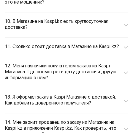
это не мошенник?
10. В Магазине на Kaspi.kz есть круглосуточная
доставка?
11. Сколько стоит доставка в Магазине на Kaspi.kz?
12. Меня назначили получателем заказа из Kaspi
Магазина. Где посмотреть дату доставки и другую
информацию о нем?
13. Я оформил заказ в Kaspi Магазине с доставкой.
Как добавить доверенного получателя?
14. Мне звонит продавец по заказу из Магазина на
Kaspi.kz в приложении Kaspi.kz. Как проверить, что