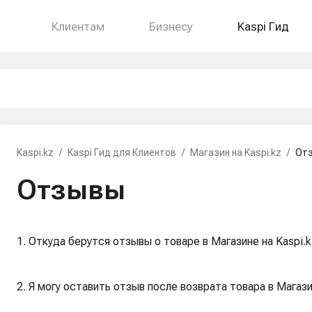
Клиентам
Бизнесу
Kaspi Гид
Kaspi.kz
/
Kaspi Гид для Клиентов
/
Магазин на Kaspi.kz
/
От
Отзывы
1. Откуда берутся отзывы о товаре в Магазине на Kaspi.
2. Я могу оставить отзыв после возврата товара в Магази