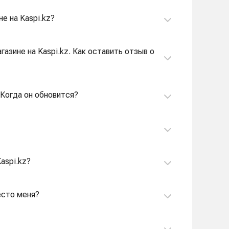
не на Kaspi.kz?
газине на Kaspi.kz. Как оставить отзыв о
 Когда он обновится?
Kaspi.kz?
есто меня?