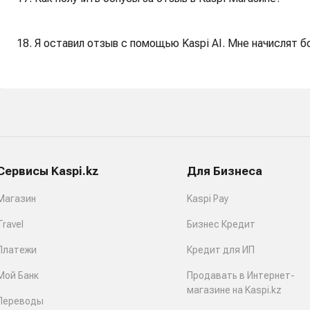
18. Я оставил отзыв с помощью Kaspi AI. Мне начислят б
Сервисы Kaspi.kz
Для Бизнеса
Магазин
Kaspi Pay
Travel
Бизнес Кредит
Платежи
Кредит для ИП
Мой Банк
Продавать в Интернет-
магазине на Kaspi.kz
Переводы