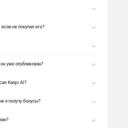
 если не покупал его?
а он уже опубликован?
сал Kaspi AI?
не я получу бонусы?
ван?