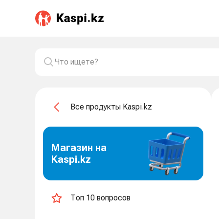
Все продукты Kaspi.kz
Магазин на
Kaspi.kz
Топ 10 вопросов