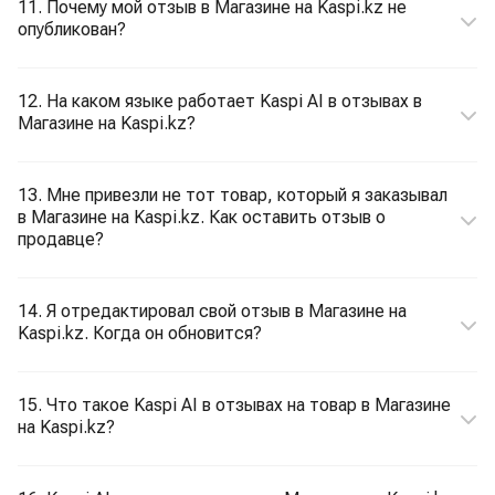
11. Почему мой отзыв в Магазине на Kaspi.kz не
опубликован?
12. На каком языке работает Kaspi AI в отзывах в
Магазине на Kaspi.kz?
13. Мне привезли не тот товар, который я заказывал
в Магазине на Kaspi.kz. Как оставить отзыв о
продавце?
14. Я отредактировал свой отзыв в Магазине на
Kaspi.kz. Когда он обновится?
15. Что такое Kaspi AI в отзывах на товар в Магазине
на Kaspi.kz?