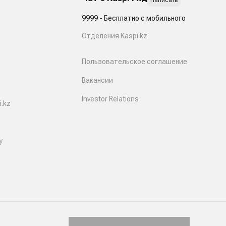
Написать
9999 - Бесплатно с мобильного
Отделения Kaspi.kz
Пользовательское соглашение
Вакансии
Investor Relations
.kz
y