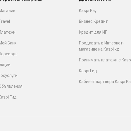
Магазин
Kaspi Pay
Travel
Бизнес Кредит
Платежи
Кредит для ИП
Мой Банк
Продавать в Интернет-
магазине на Kaspi.kz
Переводы
Принимать платежи с Kaspi
Акции
Kaspi Гид
Госуслуги
Кабинет партнера Kaspi Pa
Объявления
Kaspi Гид