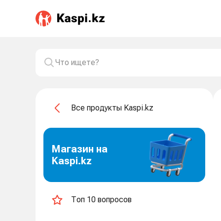
Все продукты Kaspi.kz
Магазин на
Kaspi.kz
Топ 10 вопросов