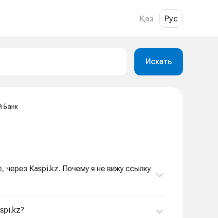
Қаз
Рус
Искать
 Банк
, через Kaspi.kz. Почему я не вижу ссылку
spi.kz?