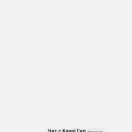
Чат с Kaspi Гид