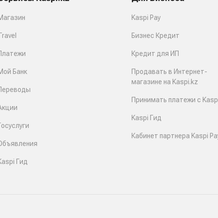
Магазин
Kaspi Pay
Travel
Бизнес Кредит
Платежи
Кредит для ИП
Мой Банк
Продавать в Интернет-
магазине на Kaspi.kz
Переводы
Принимать платежи с Kaspi
Акции
Kaspi Гид
Госуслуги
Кабинет партнера Kaspi Pa
Объявления
Kaspi Гид