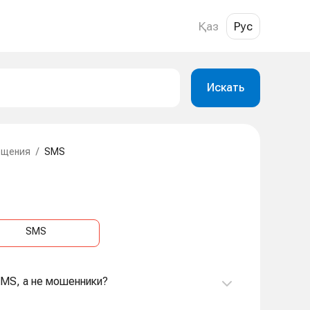
Қаз
Рус
Искать
бщения
/
SMS
SMS
 SMS, а не мошенники?