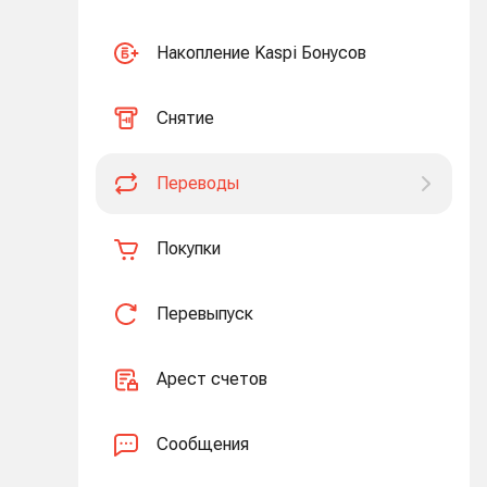
Накопление Kaspi Бонусов
Снятие
Переводы
Покупки
Перевыпуск
Арест счетов
Сообщения