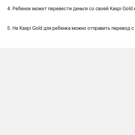
4. Ребенок может перевести деньги со своей Kaspi Gold 
5. На Kaspi Gold для ребенка можно отправить перевод с