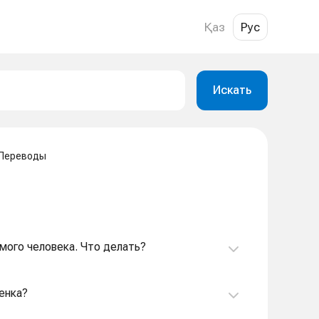
Қаз
Рус
Искать
Переводы
омого человека. Что делать?
бенка?