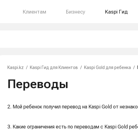
Клиентам
Бизнесу
Kaspi Гид
Kaspi.kz
/
Kaspi Гид для Клиентов
/
Kaspi Gold для ребенка
/
Переводы
2. Мой ребенок получил перевод на Kaspi Gold от незнак
3. Какие ограничения есть по переводам с Kaspi Gold ре