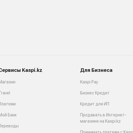
Сервисы Kaspi.kz
Для Бизнеса
Магазин
Kaspi Pay
Travel
Бизнес Кредит
Платежи
Кредит для ИП
Мой Банк
Продавать в Интернет-
магазине на Kaspi.kz
Переводы
Принимать платежи с Kaspi