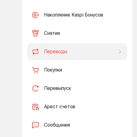
Накопление Kaspi Бонусов
Снятие
Переводы
Покупки
Перевыпуск
Арест счетов
Сообщения