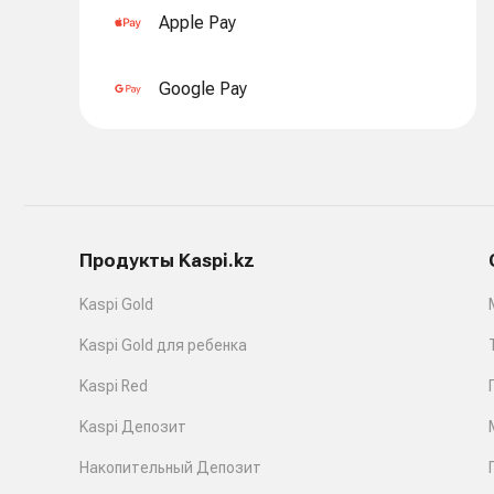
Apple Pay
Google Pay
Продукты Kaspi.kz
Kaspi Gold
Kaspi Gold для ребенка
Kaspi Red
Kaspi Депозит
Накопительный Депозит