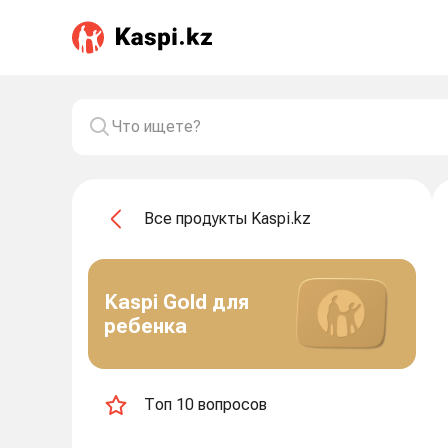
Все продукты Kaspi.kz
Kaspi Gold для
ребенка
Топ 10 вопросов