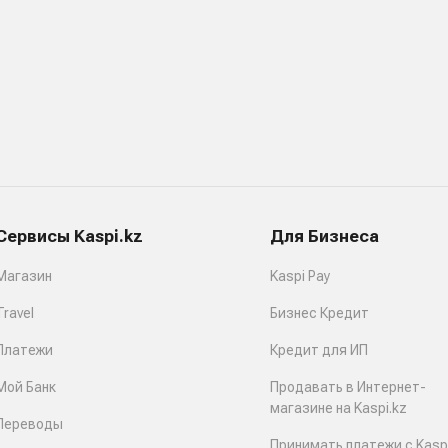
Сервисы Kaspi.kz
Для Бизнеса
Магазин
Kaspi Pay
Travel
Бизнес Кредит
Платежи
Кредит для ИП
Мой Банк
Продавать в Интернет-
магазине на Kaspi.kz
Переводы
Принимать платежи с Kaspi