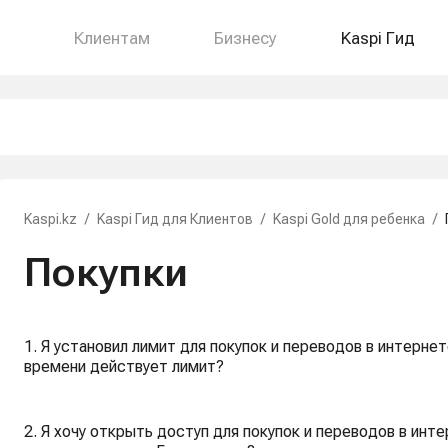
Клиентам
Бизнесу
Kaspi Гид
Kaspi.kz
/
Kaspi Гид для Клиентов
/
Kaspi Gold для ребенка
/
Покупки
1. Я установил лимит для покупок и переводов в интернет
времени действует лимит?
2. Я хочу открыть доступ для покупок и переводов в инте