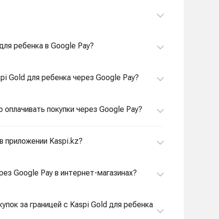
для ребенка в Google Pay?
pi Gold для ребенка через Google Pay?
о оплачивать покупки через Google Pay?
в приложении Kaspi.kz?
ерез Google Pay в интернет-магазинах?
упок за границей с Kaspi Gold для ребенка