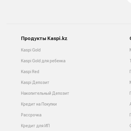
Продукты Kaspi.kz
Kaspi Gold
Kaspi Gold для ребенка
Kaspi Red
Kaspi Депозит
Накопительный Депозит
Кредит на Покупки
Рассрочка
Кредит для ИП