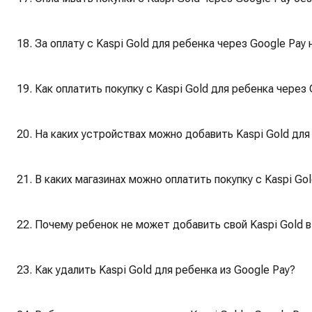
18. За оплату с Kaspi Gold для ребенка через Google Pay
19. Как оплатить покупку с Kaspi Gold для ребенка через
20. На каких устройствах можно добавить Kaspi Gold для
21. В каких магазинах можно оплатить покупку с Kaspi Go
22. Почему ребенок не может добавить свой Kaspi Gold в
23. Как удалить Kaspi Gold для ребенка из Google Pay?