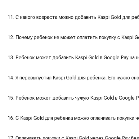
11. С какого возраста можно добавить Kaspi Gold для ре
12. Почему ребенок не может оплатить покупку с Kaspi G
13. Ребенок может добавить Kaspi Gold в Google Pay на 
14. Я перевыпустил Kaspi Gold для ребенка. Его нужно сн
15. Ребенок может добавить чужую Kaspi Gold в Google P
16. С Kaspi Gold для ребенка можно оплачивать покупки 
17. Оплачивать покупки с Kaspi Gold через Google Pay бе