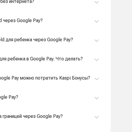
 без интернета?
d через Google Pay?
old для ребенка через Google Pay?
для ребенка в Google Pay. Что делать?
Google Pay можно потратить Kaspi Бонусы?
ogle Pay?
а границей через Google Pay?