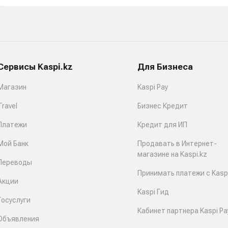
Сервисы Kaspi.kz
Для Бизнеса
Магазин
Kaspi Pay
Travel
Бизнес Кредит
Платежи
Кредит для ИП
Мой Банк
Продавать в Интернет-
магазине на Kaspi.kz
Переводы
Принимать платежи с Kaspi
Акции
Kaspi Гид
Госуслуги
Кабинет партнера Kaspi Pa
Объявления