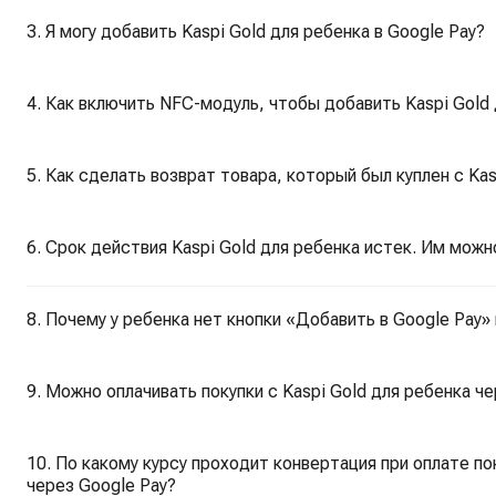
3. Я могу добавить Kaspi Gold для ребенка в Google Pay?
4. Как включить NFC-модуль, чтобы добавить Kaspi Gold 
5. Как сделать возврат товара, который был куплен с Kas
6. Срок действия Kaspi Gold для ребенка истек. Им можн
8. Почему у ребенка нет кнопки «Добавить в Google Pay» 
9. Можно оплачивать покупки с Kaspi Gold для ребенка ч
10. По какому курсу проходит конвертация при оплате пок
через Google Pay?